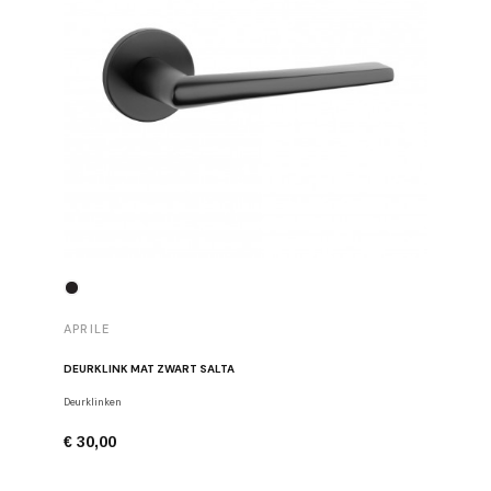
APRILE
APRILE
DEURKLINK MAT ZWART SALTA
DEURKLIN
Deurklinken
Deurklinke
€ 30,00
€ 43,00