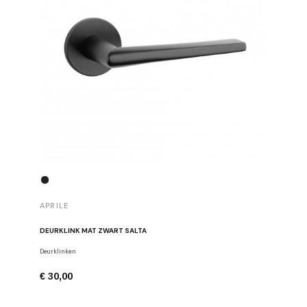
APRILE
APRILE
DEURKLINK MAT ZWART SALTA
DEURKLIN
Deurklinken
Deurklinke
€ 30,00
€ 43,00