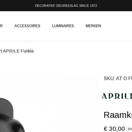
DECORATIEF DEURBESLAG SINCE 1972
IR
ACCESSOIRES
LUMINAIRES
MERKEN
t APRILE Funkia
SKU
AT O 
Raamkr
€ 30,00
in