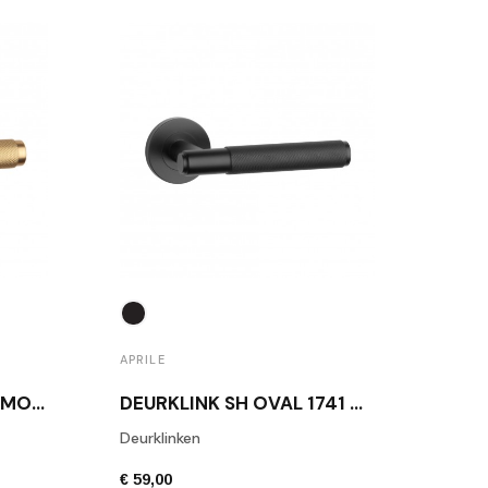
APRILE
APRIL
DEURKLINK MAT GOUD MOLINIA
DEURKLINK SH OVAL 1741 MAT ZWART
Deurklinken
Deurk
€ 59,00
€ 43,