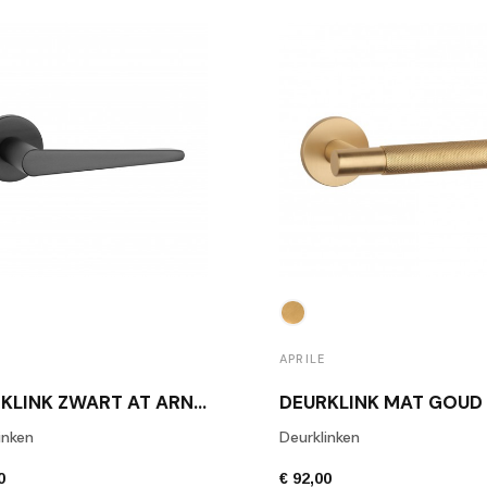
APRILE
DEURKLINK ZWART AT ARNICA R 7S BLACK
inken
Deurklinken
0
€ 92,00