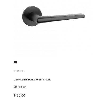
APRILE
APRILE
DEURKLINK MAT ZWART SALTA
DEURKLIN
Deurklinken
Deurklinke
€ 30,00
€ 43,00