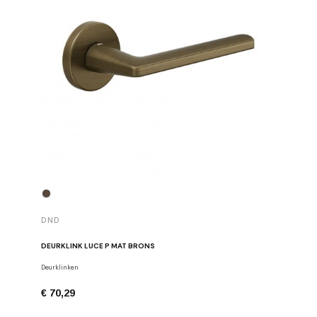
DND
DND
DEURKLINK LUCE P MAT BRONS
DEURKLIN
Deurklinken
Deurklinke
€ 70,29
€ 68,91