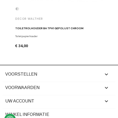
DECOR WALTHER
DECOR 
TOILETROLHOUDER BA TPH1 GEPOLIJST CHROOM
HANDDOE
Toiletpapierhouder
Haken
€ 34,00
€ 29,00

VOORSTELLEN

VOORWAARDEN

UW ACCOUNT
WINKEL INFORMATIE