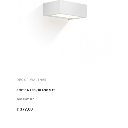
DECOR WALTHER
DECOR 
BOX 15 N LED / BLANC MAT
WASMAND
Wandlampen
Wasmand
€ 377,00
€ 336,0