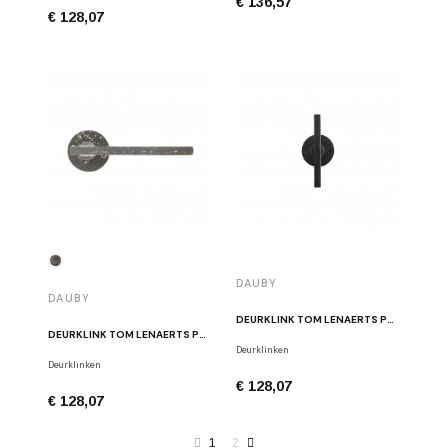
€ 136,57
€ 128,07
DAUBY
DAUBY
DEURKLINK TOM LENAERTS PH2017T/50F VO VEROUDERD IJZER
DEURKLINK TOM LENAERTS PH2017/50F RM RUW METAAL
Deurklinken
Deurklinken
€ 128,07
€ 128,07
1
2