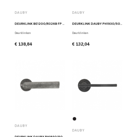
DAUBY
DAUBY
DEURKLINK BE1200/R326B FP GEPOLIJST IJZER
DEURKLINK DAUBY PH1930/50R ZWART
Deurklinken
Deurklinken
€ 138,84
€ 132,04
DAUBY
DAUBY
DEURKLINK DAUBY PH1930/50R RUW METAAL