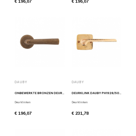
€ 196,07
€ 196,07
DAUBY
DAUBY
ONBEWERKTE BRONZEN DEURKLINK DAUBY PH1925+ RB
DEURKLINK DAUBY PH1928/50Q RUW BRONS GEPOLIJST
Deurklinken
Deurklinken
€ 196,07
€ 231,78