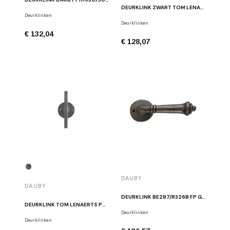
DEURKLINK ZWART TOM LENAERTS PH2017/50F VO
Deurklinken
Deurklinken
€ 132,04
€ 128,07
DAUBY
DAUBY
DEURKLINK BE287/R326B FP GEPOLIJST IJZER
DEURKLINK TOM LENAERTS PH2017T/50F RUW METAAL
Deurklinken
Deurklinken