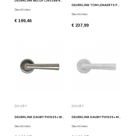
DEURKLINK BECDF L/R326B RC ROEST
DEURKLINK TOM LENAERTS PH2017/50F RUW BRONS GEPOLIJST
Deurklinken
Deurklinken
€ 199,46
€ 237,99
DAUBY
DAUBY
DEURKLINK DAUBY PH1925+ WIT BRONS
DEURKLINK DAUBY PH1925+ MAT WIT BRONS
Deurklinken
Deurklinken