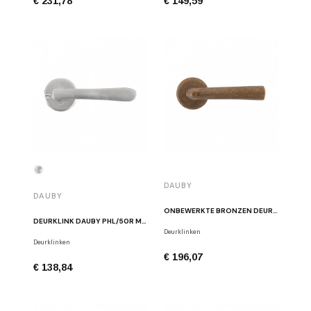
€ 231,78
€ 149,59
DAUBY
DAUBY
ONBEWERKTE BRONZEN DEURKLINK DAUBY PH1925+ RB
DEURKLINK DAUBY PHL/50R MAT WIT BRONS
Deurklinken
Deurklinken
€ 196,07
€ 138,84