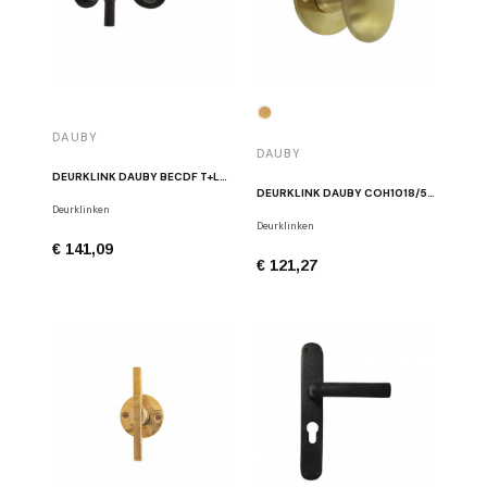
DAUBY
DAUBY
DEURKLINK DAUBY BECDF T+L/R326B N ZWART
DEURKLINK DAUBY COH1018/50F MAT MESSING
Deurklinken
Deurklinken
€ 141,09
€ 121,27