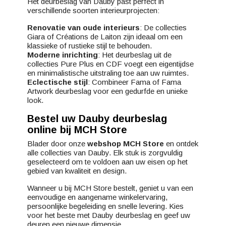
Het deurbeslag van Dauby past perfect in
verschillende soorten interieurprojecten:
Renovatie van oude interieurs
: De collecties
Giara of Créations de Laiton zijn ideaal om een
klassieke of rustieke stijl te behouden.
Moderne inrichting
: Het deurbeslag uit de
collecties Pure Plus en CDF voegt een eigentijdse
en minimalistische uitstraling toe aan uw ruimtes.
Eclectische stijl
: Combineer Fama of Fama
Artwork deurbeslag voor een gedurfde en unieke
look.
Bestel uw Dauby deurbeslag
online bij MCH Store
Blader door onze
webshop MCH Store
en ontdek
alle collecties van Dauby. Elk stuk is zorgvuldig
geselecteerd om te voldoen aan uw eisen op het
gebied van kwaliteit en design.
Wanneer u bij MCH Store bestelt, geniet u van een
eenvoudige en aangename winkelervaring,
persoonlijke begeleiding en snelle levering. Kies
voor het beste met Dauby deurbeslag en geef uw
deuren een nieuwe dimensie.