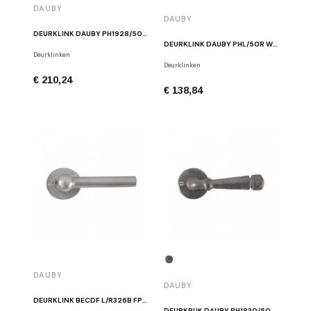
DAUBY
DAUBY
DEURKLINK DAUBY PH1928/50Q MAT WIT BRONS
DEURKLINK DAUBY PHL/50R WIT BRONS
Deurklinken
Deurklinken
€ 210,24
€ 138,84
DAUBY
DAUBY
DEURKLINK BECDF L/R326B FP GEPOLIJST IJZER
DEURKRUK DAUBY PH1830/50R RUW METAAL