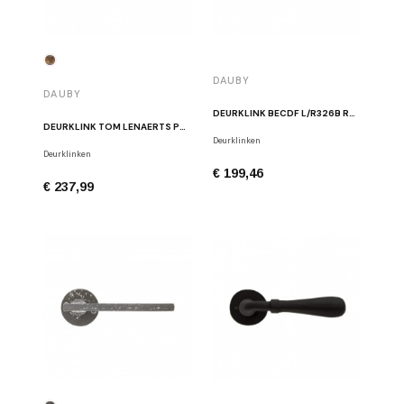
DAUBY
DAUBY
DEURKLINK BECDF L/R326B RC ROEST
DEURKLINK TOM LENAERTS PH2017/50F RUW BRONS GEPOLIJST
Deurklinken
Deurklinken
€ 199,46
€ 237,99