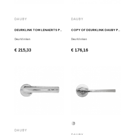
DAUBY
DAUBY
DEURKLINK TOM LENAERTS PH2017T/50F RBP RUW GEPOLIJST BRONS
COPY OF DEURKLINK DAUBY PH1930/50R ZWART
Deurklinken
Deurklinken
€ 215,33
€ 176,16
DAUBY
DAUBY