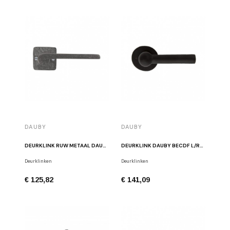
DAUBY
DAUBY
DEURKLINK RUW METAAL DAUBY PH1928/50Q RM
DEURKLINK DAUBY BECDF L/R326B N ZWART
Deurklinken
Deurklinken
€ 125,82
€ 141,09