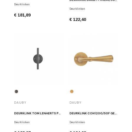
Deurklinken
Deurklinken
€ 181,89
€ 122,40
DAUBY
DAUBY
DEURKLINK TOM LENAERTS PH2017T/50F RUW METAAL
DEURKLINK COH1200/50F GEBORSTELD MESSING
Deurklinken
Deurklinken