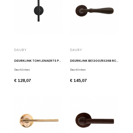
DAUBY
DAUBY
DEURKLINK TOM LENAERTS PH2017T/50F VO VEROUDERD IJZER
DEURKLINK BE1200/R326B RC ROEST
Deurklinken
Deurklinken
€ 128,07
€ 145,07