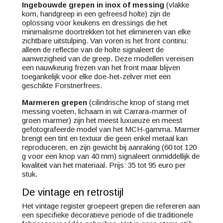
Ingebouwde grepen in inox of messing
(vlakke
kom, handgreep in een gefreesd holte) zijn de
oplossing voor keukens en dressings die het
minimalisme doortrekken tot het elimineren van elke
zichtbare uitstulping. Van voren is het front continu:
alleen de reflectie van de holte signaleert de
aanwezigheid van de greep. Deze modellen vereisen
een nauwkeurig frezen van het front maar blijven
toegankelijk voor elke doe-het-zelver met een
geschikte Forstner­frees.
Marmeren grepen
(cilindrische knop of stang met
messing voeten, lichaam in wit Carrara-marmer of
groen marmer) zijn het meest luxueuze en meest
gefotografeerde model van het MCH-gamma. Marmer
brengt een tint en textuur die geen enkel metaal kan
reproduceren, en zijn gewicht bij aanraking (60 tot 120
g voor een knop van 40 mm) signaleert onmiddellijk de
kwaliteit van het materiaal. Prijs: 35 tot 95 euro per
stuk.
De vintage en retrostijl
Het vintage register groepeert grepen die refereren aan
een specifieke decoratieve periode of die traditionele