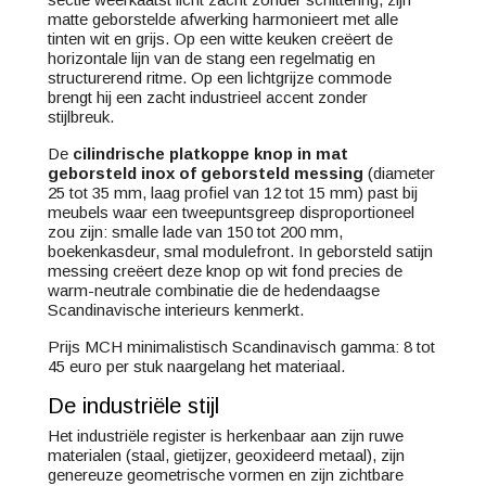
matte geborstelde afwerking harmonieert met alle
tinten wit en grijs. Op een witte keuken creëert de
horizontale lijn van de stang een regelmatig en
structurerend ritme. Op een lichtgrijze commode
brengt hij een zacht industrieel accent zonder
stijlbreuk.
De
cilindrische platkoppe knop in mat
geborsteld inox of geborsteld messing
(diameter
25 tot 35 mm, laag profiel van 12 tot 15 mm) past bij
meubels waar een tweepuntsgreep disproportioneel
zou zijn: smalle lade van 150 tot 200 mm,
boekenkasdeur, smal module­front. In geborsteld satijn
messing creëert deze knop op wit fond precies de
warm-neutrale combinatie die de hedendaagse
Scandinavische interieurs kenmerkt.
Prijs MCH minimalistisch Scandinavisch gamma: 8 tot
45 euro per stuk naargelang het materiaal.
De industriële stijl
Het industriële register is herkenbaar aan zijn ruwe
materialen (staal, gietijzer, geoxideerd metaal), zijn
genereuze geometrische vormen en zijn zichtbare