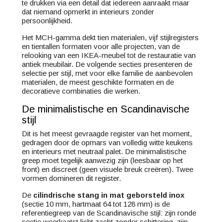
te drukken via een detail dat iedereen aanraakt maar
dat niemand opmerkt in interieurs zonder
persoonlijkheid.
Het MCH-gamma dekt tien materialen, vijf stijl­registers
en tientallen formaten voor alle projecten, van de
relooking van een IKEA-meubel tot de restauratie van
antiek meubilair. De volgende secties presenteren de
selectie per stijl, met voor elke familie de aanbevolen
materialen, de meest geschikte formaten en de
decoratieve combinaties die werken.
De minimalistische en Scandinavische
stijl
Dit is het meest gevraagde register van het moment,
gedragen door de opmars van volledig witte keukens
en interieurs met neutraal palet. De minimalistische
greep moet tegelijk aanwezig zijn (leesbaar op het
front) en discreet (geen visuele breuk creëren). Twee
vormen domineren dit register.
De
cilindrische stang in mat geborsteld inox
(sectie 10 mm, hartmaat 64 tot 128 mm) is de
referentiegreep van de Scandinavische stijl: zijn ronde
sectie weerkaatst licht zacht zonder schittering, zijn