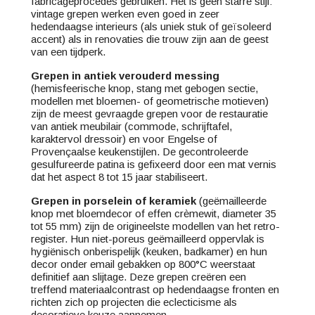
fabricage­procédés gebruiken. Het is geen starre stijl:
vintage grepen werken even goed in zeer
hedendaagse interieurs (als uniek stuk of geïsoleerd
accent) als in renovaties die trouw zijn aan de geest
van een tijdperk.
Grepen in antiek verouderd messing
(hemisfeerische knop, stang met gebogen sectie,
modellen met bloemen- of geometrische motieven)
zijn de meest gevraagde grepen voor de restauratie
van antiek meubilair (commode, schrijftafel,
karaktervol dressoir) en voor Engelse of
Provençaalse keukenstijlen. De gecontroleerde
gesulfureerde patina is gefixeerd door een mat vernis
dat het aspect 8 tot 15 jaar stabiliseert.
Grepen in porselein of keramiek
(geëmailleerde
knop met bloem­decor of effen crèmewit, diameter 35
tot 55 mm) zijn de origineelste modellen van het retro­
register. Hun niet-poreus geëmailleerd oppervlak is
hygiënisch onberispelijk (keuken, badkamer) en hun
decor onder email gebakken op 800°C weerstaat
definitief aan slijtage. Deze grepen creëren een
treffend materiaal­contrast op hedendaagse fronten en
richten zich op projecten die eclecticisme als
decoratieve keuze aannemen.