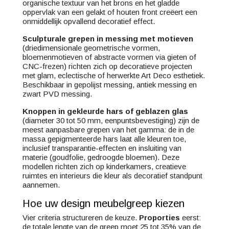
organische textuur van het brons en het gladde
oppervlak van een gelakt of houten front creëert een
onmiddellijk opvallend decoratief effect.
Sculpturale grepen in messing met motieven
(driedimensionale geometrische vormen,
bloemenmotieven of abstracte vormen via gieten of
CNC-frezen) richten zich op decoratieve projecten
met glam, eclectische of herwerkte Art Deco esthetiek.
Beschikbaar in gepolijst messing, antiek messing en
zwart PVD messing.
Knoppen in gekleurde hars of geblazen glas
(diameter 30 tot 50 mm, eenpuntsbevestiging) zijn de
meest aanpasbare grepen van het gamma: de in de
massa gepigmenteerde hars laat alle kleuren toe,
inclusief transparantie-effecten en insluiting van
materie (goudfolie, gedroogde bloemen). Deze
modellen richten zich op kinderkamers, creatieve
ruimtes en interieurs die kleur als decoratief standpunt
aannemen.
Hoe uw design meubelgreep kiezen
Vier criteria structureren de keuze.
Proporties
eerst:
de totale lengte van de greep moet 25 tot 35% van de