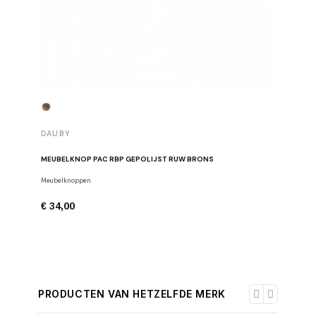
DAUBY
DAUBY
MEUBELKNOP PAC RBP GEPOLIJST RUW BRONS
MEUBELK
Meubelknoppen
Meubelkno
€ 34,00
€ 20,97
PRODUCTEN VAN HETZELFDE MERK