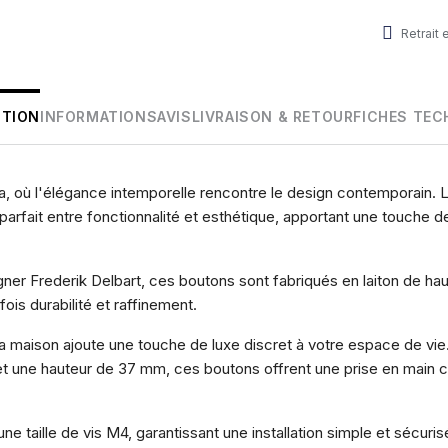
Retrait
PTION
INFORMATIONS
AVIS
LIVRAISON & RETOUR
FICHES TEC
a, où l'élégance intemporelle rencontre le design contemporain. L
parfait entre fonctionnalité et esthétique, apportant une touche d
ner Frederik Delbart, ces boutons sont fabriqués en laiton de haut
fois durabilité et raffinement.
 de la maison ajoute une touche de luxe discret à votre espace de v
t une hauteur de 37 mm, ces boutons offrent une prise en main co
ne taille de vis M4, garantissant une installation simple et sécuri