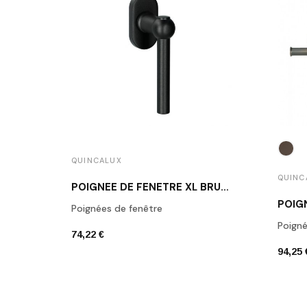
QUINCALUX
QUINC
POIGNÉE DE FENÊTRE XL BRUSSELS NOIR STRUCTURÉ
Poignées de fenêtre
Poign
74,22 €
94,25 