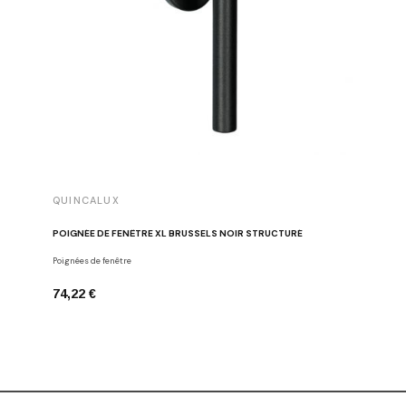
QUINCALUX
QUINCA
POIGNÉE DE FENÊTRE XL BRUSSELS NOIR STRUCTURÉ
POIGNÉE
Poignées de fenêtre
Poignées d
74,22 €
94,25 €