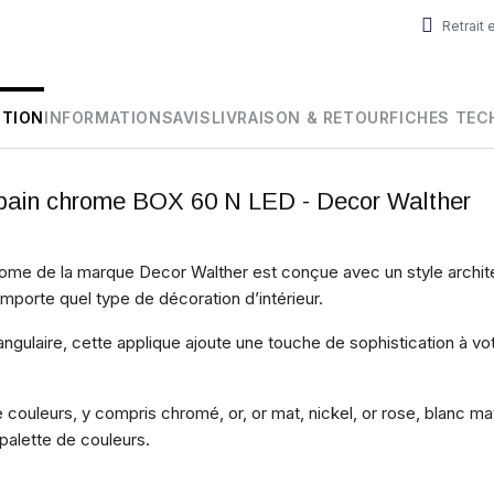
Retrait
PTION
INFORMATIONS
AVIS
LIVRAISON & RETOUR
FICHES TEC
e bain chrome BOX 60 N LED - Decor Walther
hrome de la marque Decor Walther est conçue avec un style archite
importe quel type de décoration d’intérieur.
ngulaire, cette applique ajoute une touche de sophistication à vo
couleurs, y compris chromé, or, or mat, nickel, or rose, blanc mat 
 palette de couleurs.