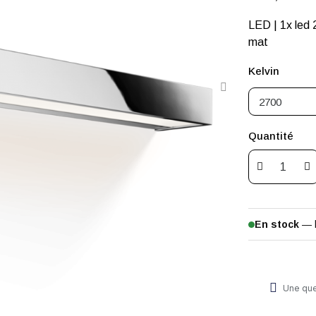
LED | 1x led 230V 31,2W 3000K ou 2700K | IP44 | Verre opalin blanc
mat
Kelvin
Quantité
En stock
— 
Une que