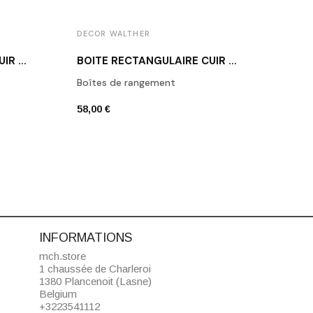
DECOR WALTHER
DECO
BOÎTE RECTANGULAIRE CUIR BLANC BROWNIE BOD2
BOÎTE RECTANGULAIRE CUIR NOIR BROWNIE BMD2
Boîtes de rangement
Porte
58,00 €
42,00
INFORMATIONS
mch.store
1 chaussée de Charleroi
1380 Plancenoit (Lasne)
Belgium
+3223541112