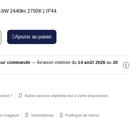
LED | 1x led 16W 2440lm 2700K | IP44
Ajouter au panier
 sur commande
— livraison estimée du
14 août 2026
au
20
i
stion ?
Notre service clientèle est à votre disposition
 en magasin
International
Politique de retour