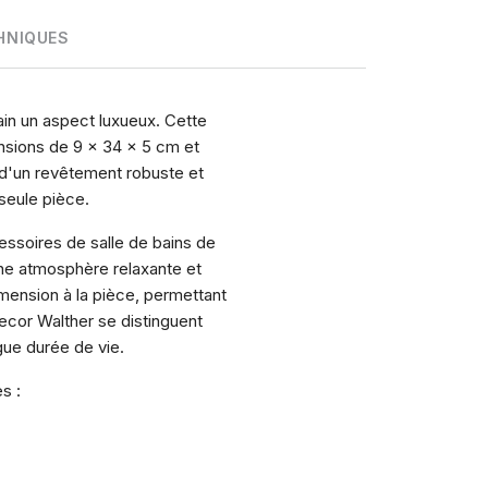
HNIQUES
ain un aspect luxueux. Cette
nsions de 9 x 34 x 5 cm et
 d'un revêtement robuste et
 seule pièce.
ssoires de salle de bains de
une atmosphère relaxante et
imension à la pièce, permettant
ecor Walther se distinguent
gue durée de vie.
s :