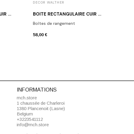
DECOR WALTHER
DECO
BOÎTE RECTANGULAIRE CUIR BLANC BROWNIE BOD2
BOÎTE RECTANGULAIRE CUIR NOIR BROWNIE BMD2
Boîtes de rangement
Porte
58,00 €
42,00
INFORMATIONS
mch.store
1 chaussée de Charleroi
1380 Plancenoit (Lasne)
Belgium
+3223541112
info@mch.store