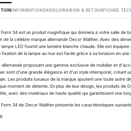
PTION
INFORMATIONS
AVIS
LIVRAISON & RETOUR
FICHES TEC
 Form 34 est un produit magnifique qui donnera à votre salle de b
ion de la célèbre marque allemande Decor Walther. Avec des dime
e lampe LED fournit une lumière blanche chaude. Elle est équipée
fixation de la lampe au mur est facile grâce à sa livraison en une
 allemande proposant une gamme exclusive de mobilier et d'acce
her sont d'une grande élégance et d'un style intemporel, créant 
ain. Les produits luxueux de la marque ajoutent une toute autre d
que moment de détente. En plus de leur design, les produits de D
ité, avec des matériaux de haute qualité qui garantissent une lon
 Form 34 de Decor Walther présente les caractéristiques suivante
36