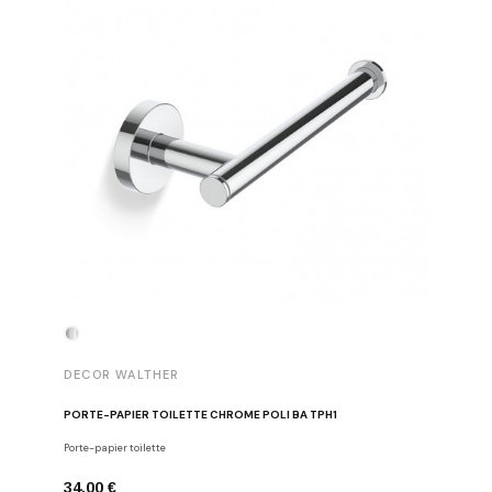
DECOR WALTHER
DECOR 
PORTE-PAPIER TOILETTE CHROME POLI BA TPH1
PATÈRE 
Porte-papier toilette
Crochets
34,00 €
29,00 €