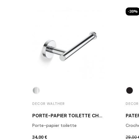
-30%
DECOR WALTHER
DECOR
PORTE-PAPIER TOILETTE CHROME POLI BA TPH1
Porte-papier toilette
Croch
34,00 €
29,00 