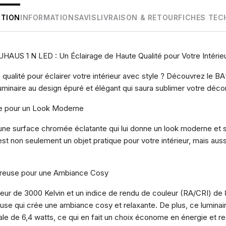
PTION
INFORMATIONS
AVIS
LIVRAISON & RETOUR
FICHES TEC
HAUS 1 N LED : Un Éclairage de Haute Qualité pour Votre Intérie
 qualité pour éclairer votre intérieur avec style ? Découvrez le
minaire au design épuré et élégant qui saura sublimer votre décor
e pour un Look Moderne
 surface chromée éclatante qui lui donne un look moderne et sop
 est non seulement un objet pratique pour votre intérieur, mais aus
reuse pour une Ambiance Cosy
eur de 3000 Kelvin et un indice de rendu de couleur (RA/CRI) de
use qui crée une ambiance cosy et relaxante. De plus, ce lumina
ale de 6,4 watts, ce qui en fait un choix économe en énergie et 