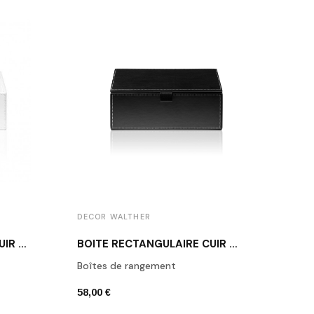
DECOR WALTHER
DECO
BOÎTE RECTANGULAIRE CUIR BLANC BROWNIE BOD2
BOÎTE RECTANGULAIRE CUIR NOIR BROWNIE BMD2
Boîtes de rangement
Porte
58,00 €
42,00