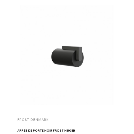
FROST DENMARK
FROST 
ARRÊT DE PORTE NOIR FROST N1931B
POIGNÉE 