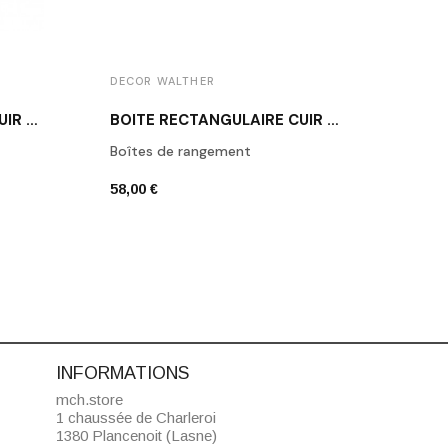
DECOR WALTHER
DECO
BOÎTE RECTANGULAIRE CUIR BLANC BROWNIE BOD2
BOÎTE RECTANGULAIRE CUIR NOIR BROWNIE BMD2
Boîtes de rangement
Porte
58,00 €
42,00
INFORMATIONS
mch.store
1 chaussée de Charleroi
1380 Plancenoit (Lasne)