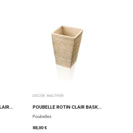
DECOR WALTHER
DECO
PLATEAU CARRÉ ROTIN CLAIR BASKET TAB 1
POUBELLE ROTIN CLAIR BASKET KK
Poubelles
Boîte
88,00 €
48,00