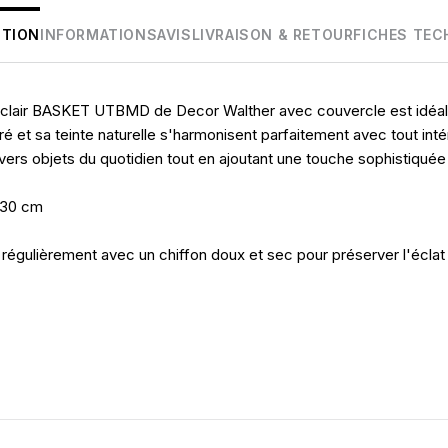
PTION
INFORMATIONS
AVIS
LIVRAISON & RETOUR
FICHES TEC
in clair BASKET UTBMD de Decor Walther avec couvercle est idéa
 et sa teinte naturelle s'harmonisent parfaitement avec tout intér
divers objets du quotidien tout en ajoutant une touche sophistiquée
P 30 cm
 régulièrement avec un chiffon doux et sec pour préserver l'éclat d