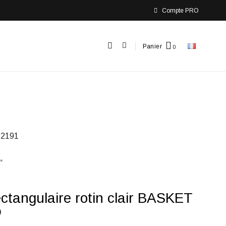
Compte PRO
Panier
2191
ectangulaire rotin clair BASKET
D