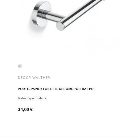
DECOR WALTHER
DECOR 
PORTE-PAPIER TOILETTE CHROME POLI BA TPH1
PATÈRE 
Porte-papier toilette
Crochets
34,00 €
29,00 €