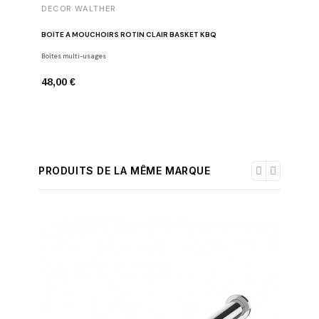
DECOR WALTHER
POUBELLE
BOÎTE À MOUCHOIRS ROTIN CLAIR BASKET KBQ
Poubelles
Boîtes multi-usages
148,00 
48,00 €
PRODUITS DE LA MÊME MARQUE
-30%