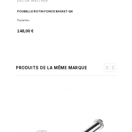
DECOR WALTHER
DECOR 
POUBELLE ROTIN FONCÉ BASKET QK
PLATEAU 
Poubelles
Boîtes mul
148,00 €
39,00 €
PRODUITS DE LA MÊME MARQUE
-30%