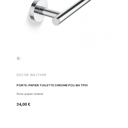
DECOR WALTHER
DECOR 
PORTE-PAPIER TOILETTE CHROME POLI BA TPH1
PATÈRE 
Porte-papier toilette
Crochets
34,00 €
29,00 €