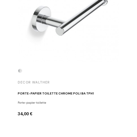
DECOR WALTHER
DECOR 
PORTE-PAPIER TOILETTE CHROME POLI BA TPH1
PATÈRE 
Porte-papier toilette
Crochets
34,00 €
29,00 €