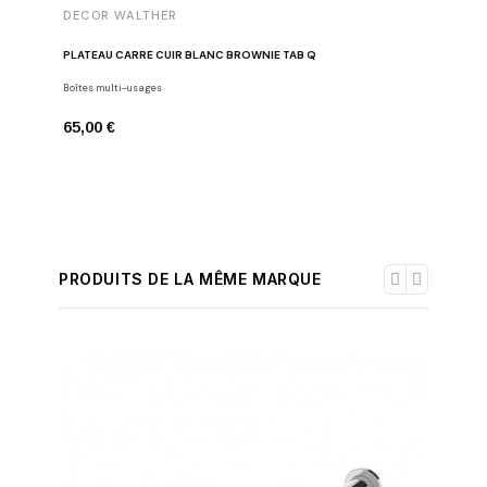
DECOR WALTHER
DECOR 
PLATEAU CARRÉ CUIR BLANC BROWNIE TAB Q
BOÎTE À
Boîtes multi-usages
Boîtes mul
65,00 €
46,00 €
PRODUITS DE LA MÊME MARQUE
-30%