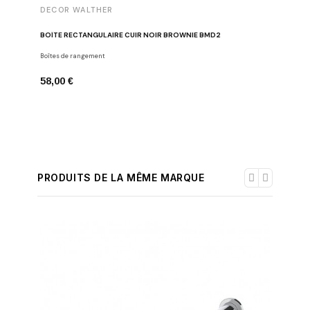
DECOR WALTHER
DECOR 
BOÎTE RECTANGULAIRE CUIR NOIR BROWNIE BMD2
BOÎTE À 
Boîtes de rangement
Boîtes mul
58,00 €
46,00 €
PRODUITS DE LA MÊME MARQUE
-30%