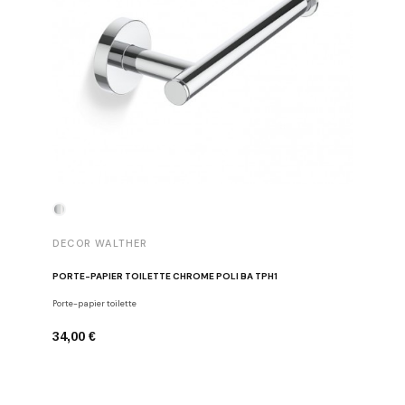
DECOR WALTHER
DECOR 
PORTE-PAPIER TOILETTE CHROME POLI BA TPH1
PATÈRE 
Porte-papier toilette
Crochets
34,00 €
29,00 €