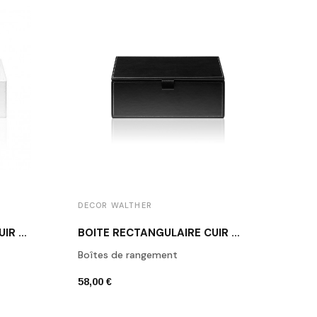
DECOR WALTHER
DECO
BOÎTE RECTANGULAIRE CUIR BLANC BROWNIE BOD2
BOÎTE RECTANGULAIRE CUIR NOIR BROWNIE BMD2
Boîtes de rangement
Porte
58,00 €
42,00