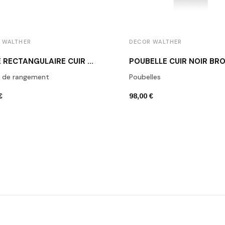
 WALTHER
DECOR WALTHER
BOÎTE RECTANGULAIRE CUIR NOIR BROWNIE BMD2
s de rangement
Poubelles
€
98,00 €