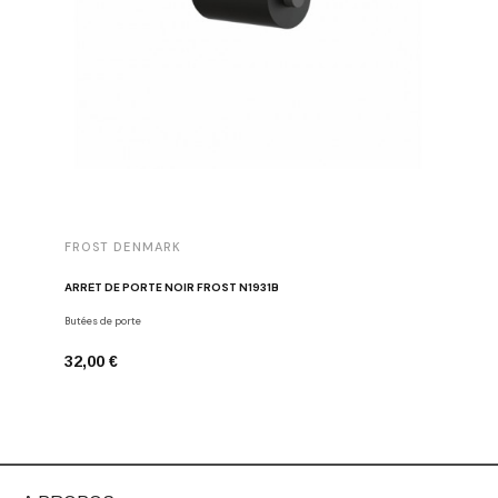
FROST DENMARK
FROST 
ARRÊT DE PORTE NOIR FROST N1931B
POIGNÉE 
Butées de porte
Poignées d
32,00 €
16,00 €