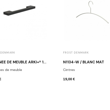
 DENMARK
FROST DENMARK
POIGNÉE DE MEUBLE ARKI+® 160 NOIR MAT
N1134-W / BLANC MAT
ées de meuble
Cintres
€
19,00 €