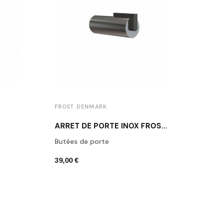
FROST DENMARK
FROS
ARRÊT DE PORTE INOX FROST N1931-1
Butées de porte
Butée
39,00 €
39,00