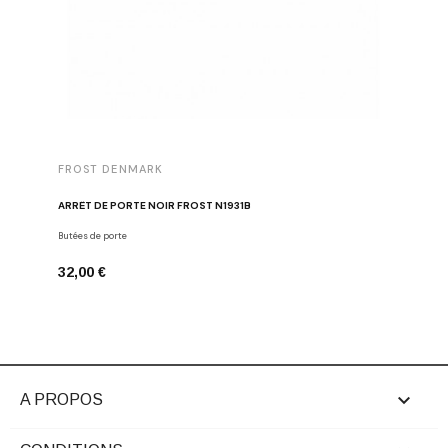
FROST DENMARK
FROST 
ARRÊT DE PORTE NOIR FROST N1931B
POIGNÉE 
Butées de porte
Poignées d
32,00 €
16,00 €

A PROPOS