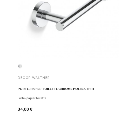
DECOR WALTHER
DECOR 
PORTE-PAPIER TOILETTE CHROME POLI BA TPH1
PATÈRE 
Porte-papier toilette
Crochets
34,00 €
29,00 €