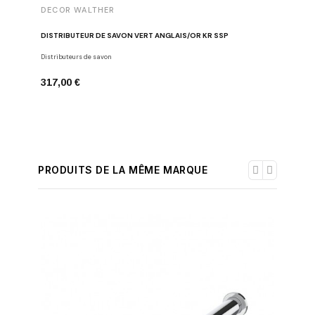
DECOR WALTHER
DECOR 
DISTRIBUTEUR DE SAVON VERT ANGLAIS/OR KR SSP
BOÎTE À 
Distributeurs de savon
Boîtes mul
317,00 €
591,00 
PRODUITS DE LA MÊME MARQUE
-30%