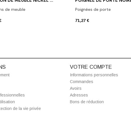
BOUTON DE MEUBLE NICKEL MAT 1929M NS
ns de meuble
Poignées de porte
€
71,27 €
NS
VOTRE COMPTE
ement
Informations personnelles
Commandes
Avoirs
fessionnelles
Adresses
ilisation
Bons de réduction
ection de la vie privée