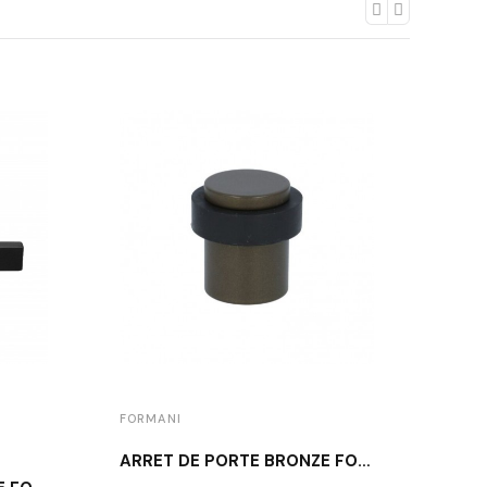
FORMANI
FORM
ARRÊT DE PORTE BRONZE FORMANI LB10 BR