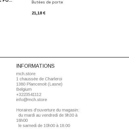
POIGNÉE DE PORTE NOIRE FORMANI BSQ2-G NM
Butées de porte
Poign
21,18 €
74,92
INFORMATIONS
mch.store
1 chaussée de Charleroi
1380 Plancenoit (Lasne)
Belgium
+3223541112
info@mch.store
Horaires d'ouverture du magasin:
du mardi au vendredi de 9h30 à
18h00
le samedi de 10h00 à 18:00