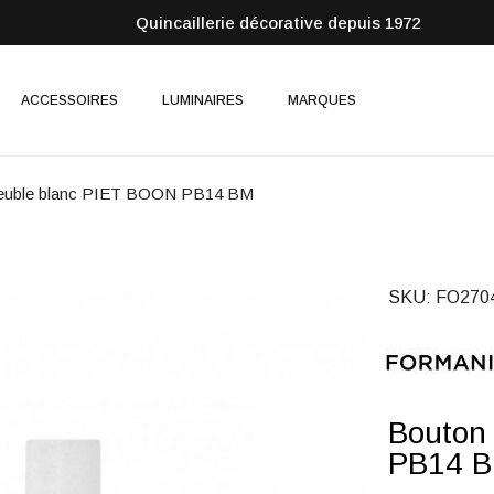
Quincaillerie décorative depuis 1972
ACCESSOIRES
LUMINAIRES
MARQUES
euble blanc PIET BOON PB14 BM
SKU
FO270
Bouton
PB14 