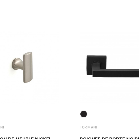
NI
FORMANI