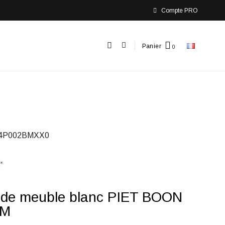
Compte PRO
Panier
4P002BMXX0
 de meuble blanc PIET BOON
BM