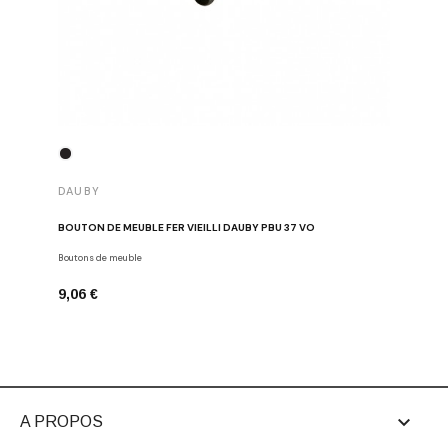
DAUBY
DAUBY
BOUTON DE MEUBLE FER VIEILLI DAUBY PBU 37 VO
BOUTON D
Boutons de meuble
Dauby
9,06 €
6,80 €

A PROPOS