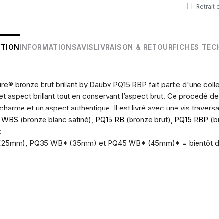
Retrait
PTION
INFORMATIONS
AVIS
LIVRAISON & RETOUR
FICHES TEC
® bronze brut brillant by Dauby PQ15 RBP fait partie d'une colle
et aspect brillant tout en conservant l’aspect brut. Ce procédé de
charme et un aspect authentique. Il est livré avec une vis traversa
5 WBS
(bronze blanc satiné),
PQ15 RB
(bronze brut),
PQ15 RBP
(br
:
(25mm), PQ35 WB* (35mm) et PQ45 WB* (45mm)* = bientôt di