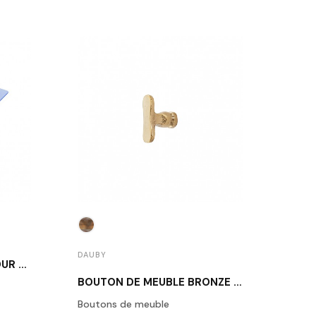
DAUBY
DAUB
GABARIT DE PERÇAGE POUR BOUTONS ET POIGNÉES DE MEUBLE
BOUTON DE MEUBLE BRONZE BRUT POLI DAUBY PBU-37 RBP
Boutons de meuble
Daub