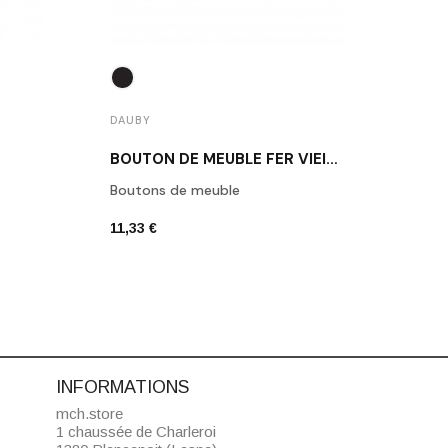
DAUBY
DAUB
BOUTON DE MEUBLE FER VIEILLI DAUBY PBU45 VO
Boutons de meuble
Daub
11,33 €
6,80 
INFORMATIONS
mch.store
1 chaussée de Charleroi