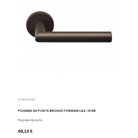
FORMANI
FORMAN
POIGNÉE DE PORTE BRONZE FORMANI LB2-19 BR
BOUTON D
Poignées de porte
Boutons de
68,10 €
26,24 €