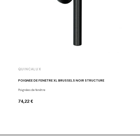
QUINCALUX
QUINCA
POIGNÉE DE FENÊTRE XL BRUSSELS NOIR STRUCTURÉ
POIGNÉE
Poignées de fenêtre
Poignées d
74,22 €
94,25 €