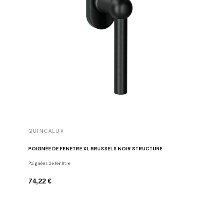
QUINCALUX
QUINCA
POIGNÉE DE FENÊTRE XL BRUSSELS NOIR STRUCTURÉ
POIGNÉE
Poignées de fenêtre
Poignées d
74,22 €
94,25 €