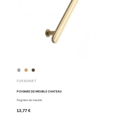
FURNIPART
FURNIP
POIGNÉE DE MEUBLE CHATEAU
POIGNÉE
Poignées de meuble
Poignées d
13,77 €
9,29 €