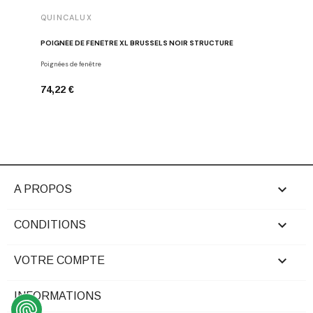
QUINCALUX
QUINCA
POIGNÉE DE FENÊTRE XL BRUSSELS NOIR STRUCTURÉ
POIGNÉE
Poignées de fenêtre
Poignées d
74,22 €
94,25 €

A PROPOS

CONDITIONS

VOTRE COMPTE
INFORMATIONS