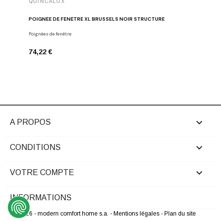
QUINCALUX
QUINCA
POIGNÉE DE FENÊTRE XL BRUSSELS NOIR STRUCTURÉ
POIGNÉE
Poignées de fenêtre
Poignées d
74,22 €
94,25 €

A PROPOS

CONDITIONS

VOTRE COMPTE
INFORMATIONS
© 2026 - modern comfort home s.a.
- Mentions légales
- Plan du site