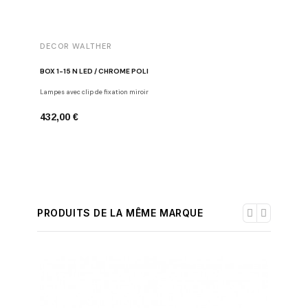
DECOR WALTHER
DECOR 
BOX 1-15 N LED / CHROME POLI
PORTE-PA
Lampes avec clip de fixation miroir
Porte-papi
432,00 €
174,00 
PRODUITS DE LA MÊME MARQUE
-30%