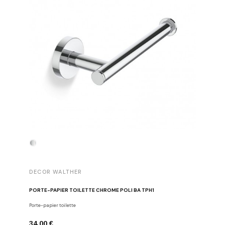
DECOR WALTHER
DECOR 
PORTE-PAPIER TOILETTE CHROME POLI BA TPH1
PATÈRE 
Porte-papier toilette
Crochets
34,00 €
29,00 €