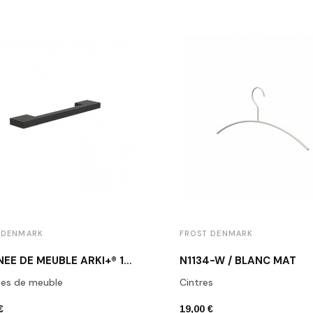
 DENMARK
FROST DENMARK
POIGNÉE DE MEUBLE ARKI+® 160 NOIR MAT
N1134-W / BLANC MAT
ées de meuble
Cintres
€
19,00 €