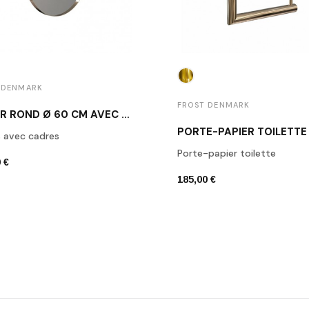
 DENMARK
FROST DENMARK
MIROIR ROND Ø 60 CM AVEC CADRE DORÉ POLI FROST U4130-GO
s avec cadres
Porte-papier toilette
 €
185,00 €