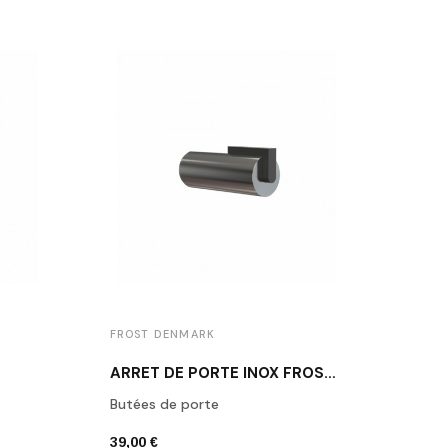
FROST DENMARK
FROS
ARRÊT DE PORTE INOX FROST N1931-1
Butées de porte
Butée
39,00 €
39,00