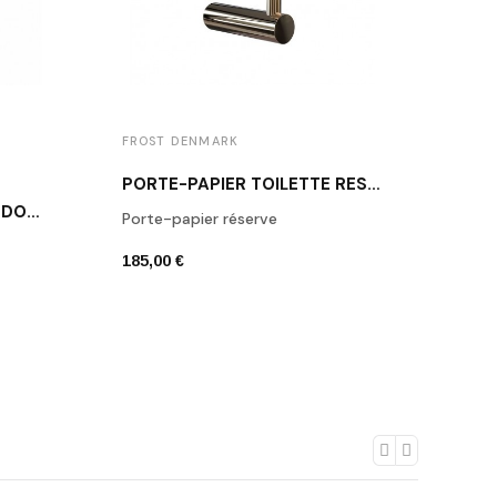
FROST DENMARK
FROS
PORTE-PAPIER TOILETTE RÉSERVE DORÉ N1912-GO
PORTE-PAPIER TOILETTE DORÉ N1909-GO
Porte-papier réserve
Distr
185,00 €
185,0