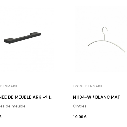
 DENMARK
FROST DENMARK
POIGNÉE DE MEUBLE ARKI+® 160 NOIR MAT
N1134-W / BLANC MAT
ées de meuble
Cintres
€
19,00 €