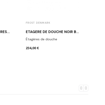
FROST DENMARK
FROS
PORTE-PAPIER TOILETTE RÉSERVE NOIR BROSSÉ N1912-BCB
ETAGÈRE DE DOUCHE NOIR BROSSÉ N1937-BCB
Étagères de douche
Croc
234,00 €
87,00