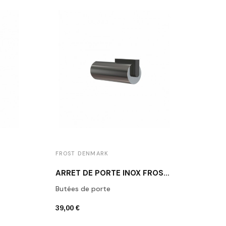
FROST DENMARK
FROS
ARRÊT DE PORTE INOX FROST N1931-1
Butées de porte
Butée
39,00 €
39,00