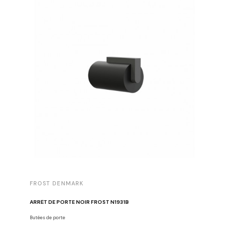
FROST DENMARK
FROST 
ARRÊT DE PORTE NOIR FROST N1931B
POIGNÉE 
Butées de porte
Poignées d