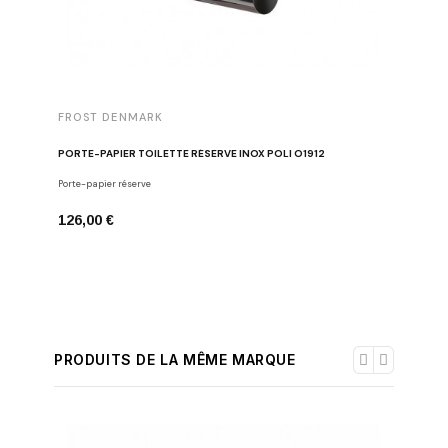
FROST DENMARK
FROST 
PORTE-PAPIER TOILETTE RÉSERVE INOX POLI O1912
RACLETTE
Porte-papier réserve
Raclettes 
126,00 €
52,00 €
PRODUITS DE LA MÊME MARQUE