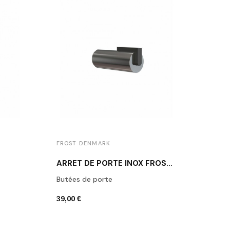
FROST DENMARK
FROS
ARRÊT DE PORTE INOX FROST N1931-1
Butées de porte
Butée
39,00 €
39,00