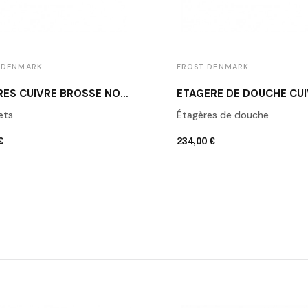
 DENMARK
FROST DENMARK
PATÈRES CUIVRE BROSSÉ NOVA2 FROST DENMARK
ets
Étagères de douche
€
234,00 €