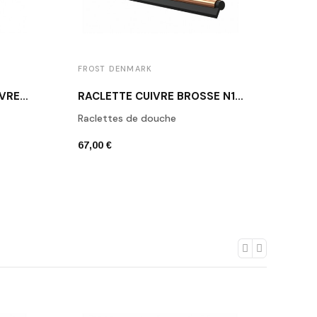
FROST DENMARK
FROS
ETAGÈRE DE DOUCHE CUIVRE BROSSÉ N1937-BOC
RACLETTE CUIVRE BROSSÉ N1946-BOC
Raclettes de douche
Miroi
67,00 €
361,0