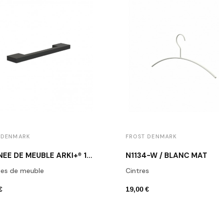
 DENMARK
FROST DENMARK
POIGNÉE DE MEUBLE ARKI+® 160 NOIR MAT
N1134-W / BLANC MAT
ées de meuble
Cintres
€
19,00 €