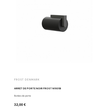
FROST DENMARK
FROST 
ARRÊT DE PORTE NOIR FROST N1931B
POIGNÉE 
Butées de porte
Poignées d
32,00 €
16,00 €