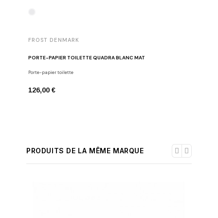
FROST 
FROST DENMARK
PATÈRES
PORTE-PAPIER TOILETTE QUADRA BLANC MAT
Crochets
Porte-papier toilette
67,00 €
126,00 €
PRODUITS DE LA MÊME MARQUE