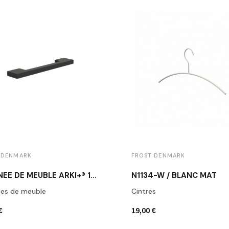
 DENMARK
FROST DENMARK
POIGNÉE DE MEUBLE ARKI+® 160 NOIR MAT
N1134-W / BLANC MAT
ées de meuble
Cintres
€
19,00 €