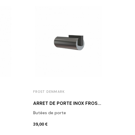
FROST DENMARK
FROS
ARRÊT DE PORTE INOX FROST N1931-1
Butées de porte
Butée
39,00 €
39,00