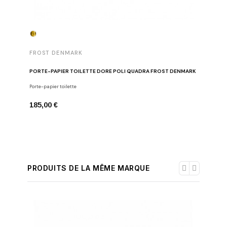
FROST 
FROST DENMARK
PORTE-PA
PORTE-PAPIER TOILETTE DORÉ POLI QUADRA FROST DENMARK
Porte-papi
Porte-papier toilette
185,00 
185,00 €
PRODUITS DE LA MÊME MARQUE