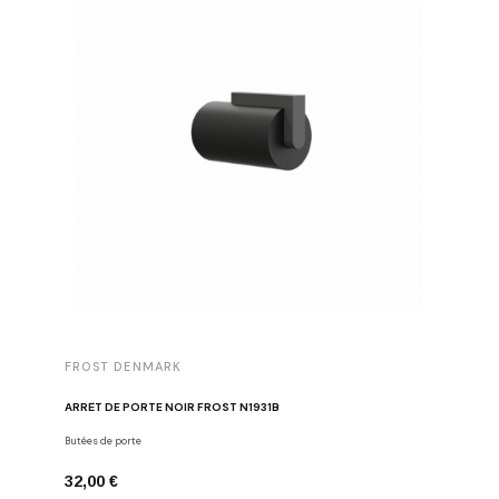
FROST DENMARK
FROST 
ARRÊT DE PORTE NOIR FROST N1931B
POIGNÉE 
Butées de porte
Poignées d
32,00 €
16,00 €