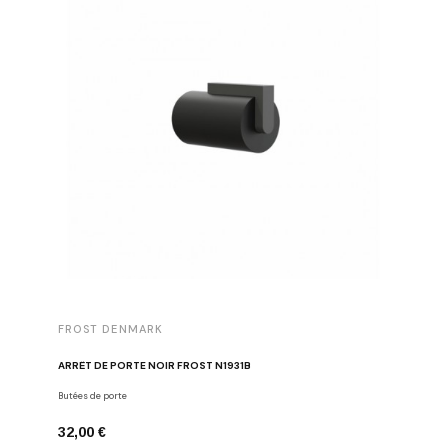
FROST DENMARK
FROST 
ARRÊT DE PORTE NOIR FROST N1931B
POIGNÉE 
Butées de porte
Poignées d
32,00 €
16,00 €