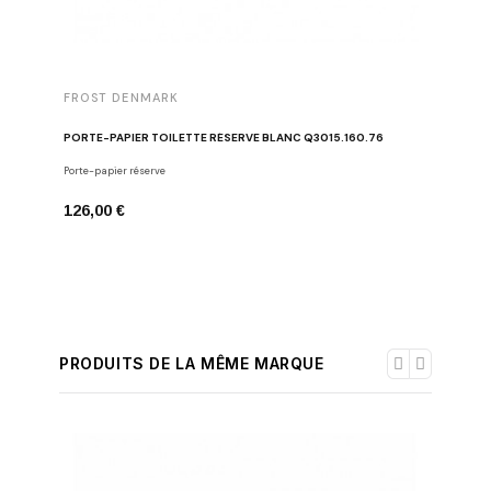
FROST DENMARK
FROST 
PORTE-PAPIER TOILETTE RÉSERVE BLANC Q3015.160.76
PATÈRES
Porte-papier réserve
Crochets
126,00 €
67,00 €
PRODUITS DE LA MÊME MARQUE