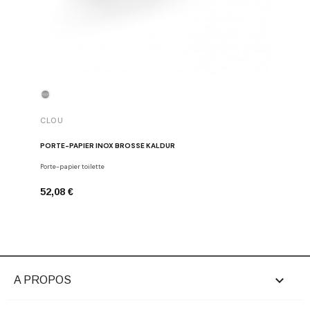
CLOU
CLOU
PORTE-PAPIER INOX BROSSÉ KALDUR
PORTE-P
Porte-papier toilette
Porte-papie
52,08 €
52,08 €

A PROPOS