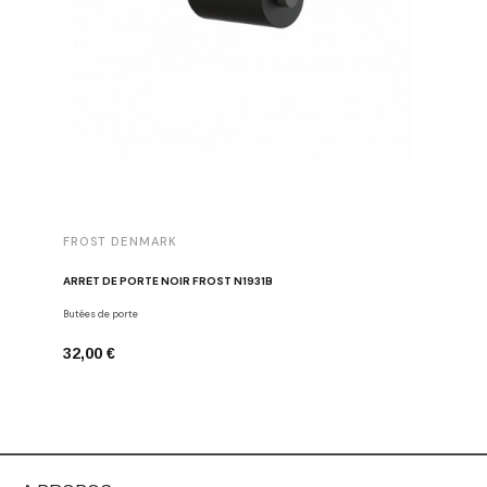
FROST DENMARK
FROST 
ARRÊT DE PORTE NOIR FROST N1931B
POIGNÉE 
Butées de porte
Poignées d
32,00 €
16,00 €