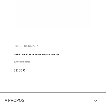
FROST DENMARK
FROST 
ARRÊT DE PORTE NOIR FROST N1931B
POIGNÉE 
Butées de porte
Poignées d
32,00 €
16,00 €

A PROPOS