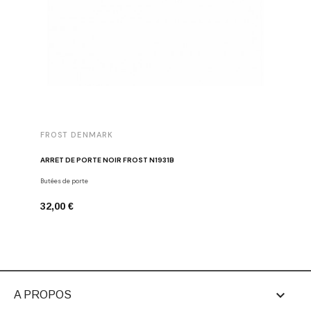
FROST DENMARK
FROST 
ARRÊT DE PORTE NOIR FROST N1931B
POIGNÉE 
Butées de porte
Poignées d
32,00 €
16,00 €

A PROPOS