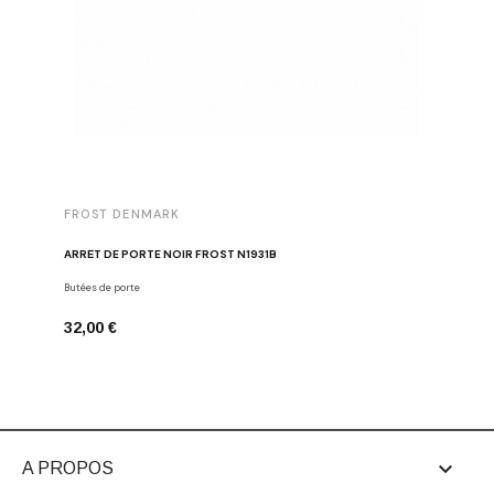
FROST DENMARK
FROST 
ARRÊT DE PORTE NOIR FROST N1931B
POIGNÉE 
Butées de porte
Poignées d
32,00 €
16,00 €

A PROPOS